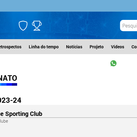
etrospectos
Linha do tempo
Notícias
Projeto
Vídeos
Co
NATO
023-24
ue Sporting Club
lube