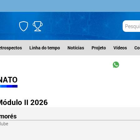
etrospectos
Linha do tempo
Notícias
Projeto
Vídeos
Co
NATO
ódulo II 2026
ymorés
lube