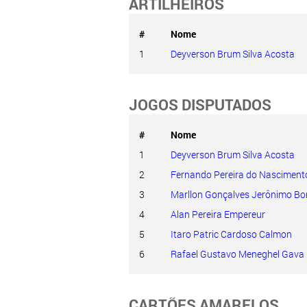
ARTILHEIROS
#
Nome
1
Deyverson Brum Silva Acosta
JOGOS DISPUTADOS
#
Nome
1
Deyverson Brum Silva Acosta
2
Fernando Pereira do Nasciment
3
Marllon Gonçalves Jerônimo Bo
4
Alan Pereira Empereur
5
Itaro Patric Cardoso Calmon
6
Rafael Gustavo Meneghel Gava
CARTÕES AMARELOS