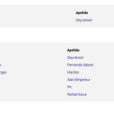
Apelido
Deyverson
Apelido
Deyverson
o
Fernando Sobral
rges
Marllon
Alan Empereur
PK
Rafael Gava