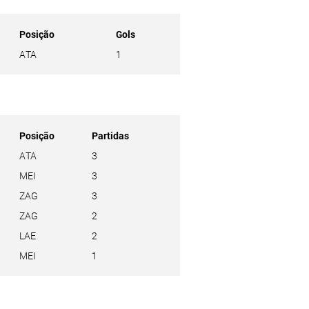
Posição
Gols
ATA
1
Posição
Partidas
ATA
3
MEI
3
ZAG
3
ZAG
2
LAE
2
MEI
1