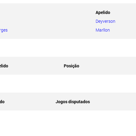
Apelido
Deyverson
rges
Marllon
lido
Posição
ido
Jogos disputados