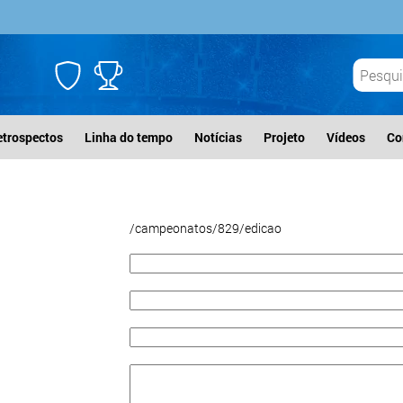
etrospectos
Linha do tempo
Notícias
Projeto
Vídeos
Co
/campeonatos/829/edicao