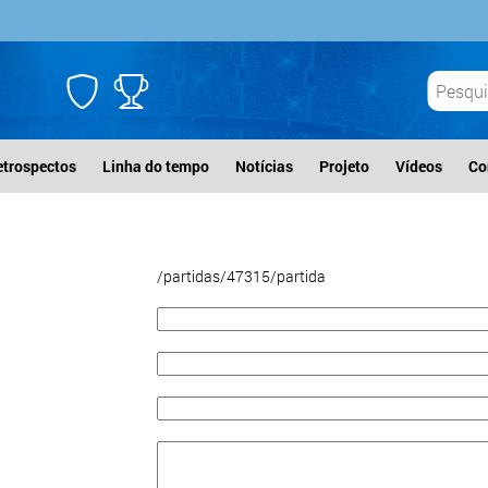
etrospectos
Linha do tempo
Notícias
Projeto
Vídeos
Co
/partidas/47315/partida