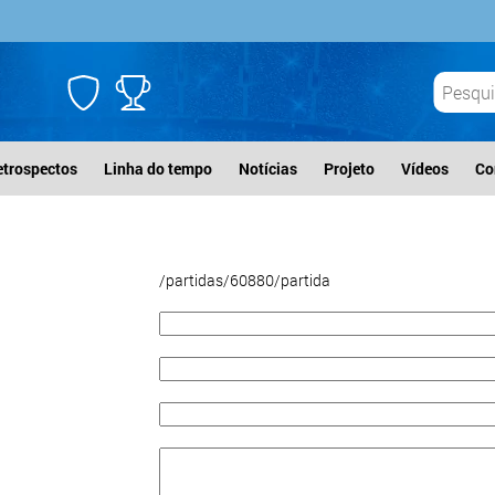
etrospectos
Linha do tempo
Notícias
Projeto
Vídeos
Co
/partidas/60880/partida