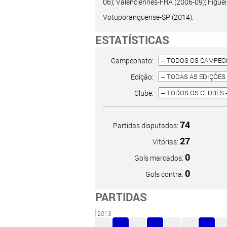
06); Valenciennes-FRA (2006-09); Figue
Votuporanguense-SP (2014).
ESTATÍSTICAS
Campeonato:
Edição:
Clube:
74
Partidas disputadas:
27
Vitórias:
0
Gols marcados:
0
Gols contra:
PARTIDAS
2013