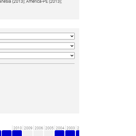
anésia (2013); América-PE (2013);
2010
2009
2006
2005
2004
2003
2001
2000
199