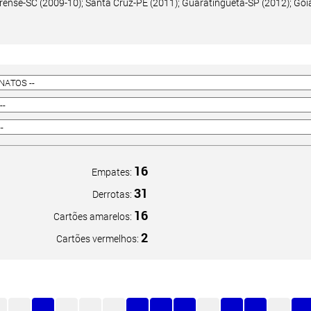
irense-SC (2009-10); Santa Cruz-PE (2011); Guaratinguetá-SP (2012); Goi
16
Empates:
31
Derrotas:
16
Cartões amarelos:
2
Cartões vermelhos: