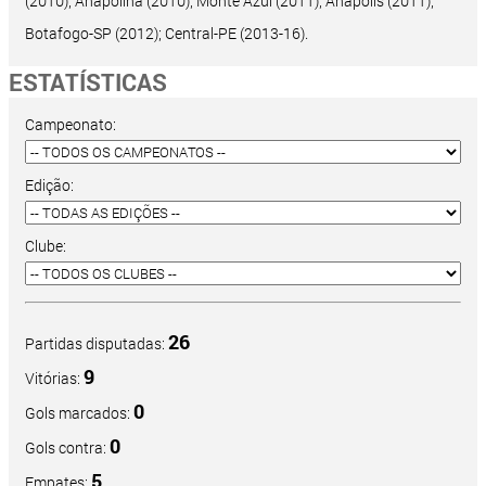
(2010); Anapolina (2010); Monte Azul (2011); Anápolis (2011);
Botafogo-SP (2012); Central-PE (2013-16).
ESTATÍSTICAS
Campeonato:
Edição:
Clube:
26
Partidas disputadas:
9
Vitórias:
0
Gols marcados:
0
Gols contra:
5
Empates: