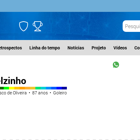
etrospectos
Linha do tempo
Notícias
Projeto
Vídeos
Co
lzinho
co de Oliveira • 87 anos • Goleiro