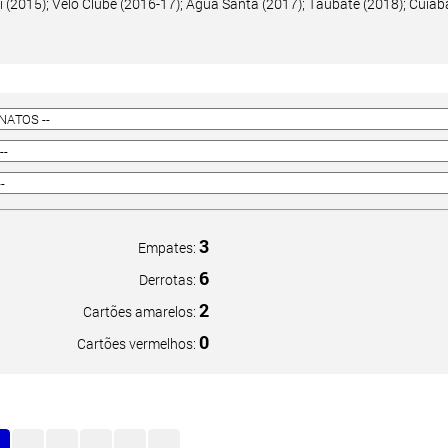
 (2015); Velo Clube (2016-17); Água Santa (2017); Taubaté (2018); Cuiab
3
Empates:
6
Derrotas:
2
Cartões amarelos:
0
Cartões vermelhos: