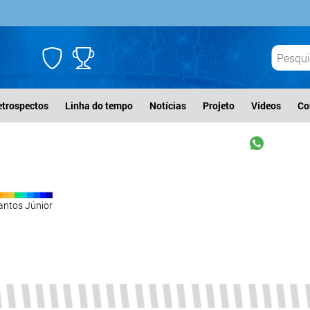
etrospectos
Linha do tempo
Notícias
Projeto
Vídeos
Co
antos Júnior