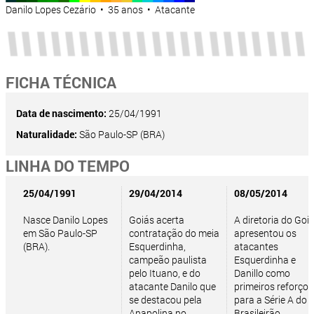
Danilo Lopes Cezário • 35 anos • Atacante
FICHA TÉCNICA
Data de nascimento:
25/04/1991
Naturalidade:
São Paulo-SP (BRA)
LINHA DO TEMPO
25/04/1991
29/04/2014
08/05/2014
Nasce Danilo Lopes
Goiás acerta
A diretoria do Goi
em São Paulo-SP
contratação do meia
apresentou os
(BRA).
Esquerdinha,
atacantes
campeão paulista
Esquerdinha e
pelo Ituano, e do
Danillo como
atacante Danilo que
primeiros reforços
se destacou pela
para a Série A do
Anapolina no
Brasileirão.