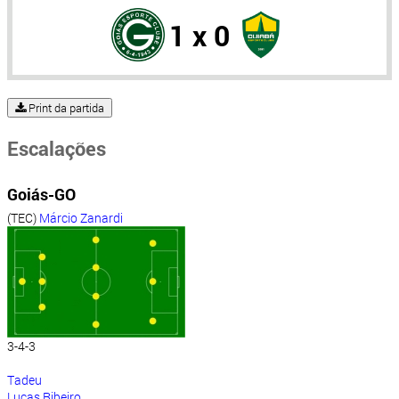
1 x 0
Print da partida
Escalações
Goiás-GO
(TEC)
Márcio Zanardi
3-4-3
Tadeu
Lucas Ribeiro