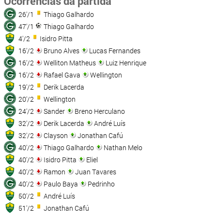
Ocorrências da partida
26'/1
Thiago Galhardo
47'/1
Thiago Galhardo
4'/2
Isidro Pitta
16'/2
Bruno Alves
Lucas Fernandes
16'/2
Welliton Matheus
Luiz Henrique
16'/2
Rafael Gava
Wellington
19'/2
Derik Lacerda
20'/2
Wellington
24'/2
Sander
Breno Herculano
32'/2
Derik Lacerda
André Luís
32'/2
Clayson
Jonathan Cafú
40'/2
Thiago Galhardo
Nathan Melo
40'/2
Isidro Pitta
Eliel
40'/2
Ramon
Juan Tavares
40'/2
Paulo Baya
Pedrinho
50'/2
André Luís
51'/2
Jonathan Cafú