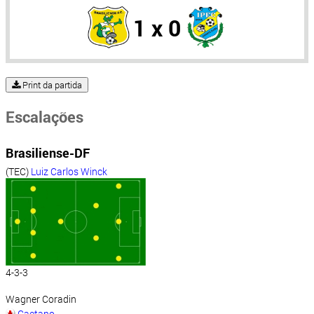
1 x 0
Print da partida
Escalações
Brasiliense-DF
(TEC)
Luiz Carlos Winck
4-3-3
Wagner Coradin
Caetano