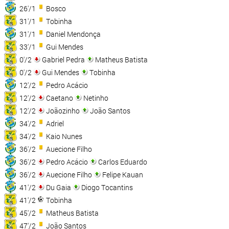
26'/1
Bosco
31'/1
Tobinha
31'/1
Daniel Mendonça
33'/1
Gui Mendes
0'/2
Gabriel Pedra
Matheus Batista
0'/2
Gui Mendes
Tobinha
12'/2
Pedro Acácio
12'/2
Caetano
Netinho
12'/2
Joãozinho
João Santos
34'/2
Adriel
34'/2
Kaio Nunes
36'/2
Auecione Filho
36'/2
Pedro Acácio
Carlos Eduardo
36'/2
Auecione Filho
Felipe Kauan
41'/2
Du Gaia
Diogo Tocantins
41'/2
Tobinha
45'/2
Matheus Batista
47'/2
João Santos