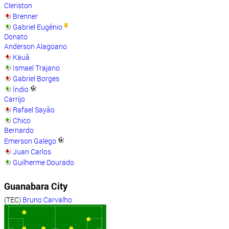
Cleriston
Brenner
Gabriel Eugênio
Donato
Anderson Alagoano
Kauã
Ismael Trajano
Gabriel Borges
Índio
Carrijo
Rafael Sayão
Chico
Bernardo
Emerson Galego
Juan Carlos
Guilherme Dourado
Guanabara City
(TEC)
Bruno Carvalho