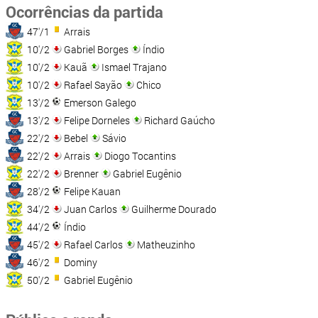
Ocorrências da partida
47'/1
Arrais
10'/2
Gabriel Borges
Índio
10'/2
Kauã
Ismael Trajano
10'/2
Rafael Sayão
Chico
13'/2
Emerson Galego
13'/2
Felipe Dorneles
Richard Gaúcho
22'/2
Bebel
Sávio
22'/2
Arrais
Diogo Tocantins
22'/2
Brenner
Gabriel Eugênio
28'/2
Felipe Kauan
34'/2
Juan Carlos
Guilherme Dourado
44'/2
Índio
45'/2
Rafael Carlos
Matheuzinho
46'/2
Dominy
50'/2
Gabriel Eugênio