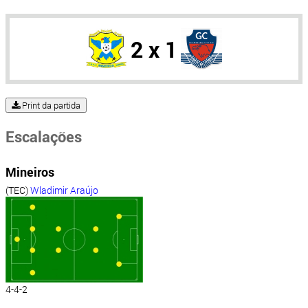
2 x 1
Print da partida
Escalações
Mineiros
(TEC)
Wladimir Araújo
4-4-2