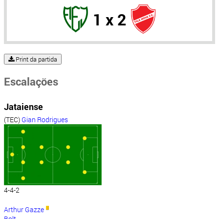
1 x 2
Print da partida
Escalações
Jataiense
(TEC)
Gian Rodrigues
4-4-2
Arthur Gazze
Bolt