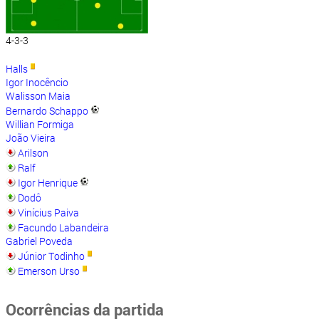
4-3-3
Halls
Igor Inocêncio
Walisson Maia
Bernardo Schappo
Willian Formiga
João Vieira
Arilson
Ralf
Igor Henrique
Dodô
Vinícius Paiva
Facundo Labandeira
Gabriel Poveda
Júnior Todinho
Emerson Urso
Ocorrências da partida