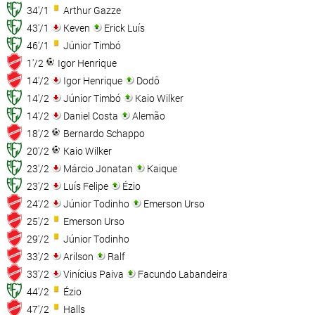
34'/1
Arthur Gazze
43'/1
Keven
Erick Luís
46'/1
Júnior Timbó
1'/2
Igor Henrique
14'/2
Igor Henrique
Dodô
14'/2
Júnior Timbó
Kaio Wilker
14'/2
Daniel Costa
Alemão
18'/2
Bernardo Schappo
20'/2
Kaio Wilker
23'/2
Márcio Jonatan
Kaique
23'/2
Luís Felipe
Ézio
24'/2
Júnior Todinho
Emerson Urso
25'/2
Emerson Urso
29'/2
Júnior Todinho
33'/2
Arilson
Ralf
33'/2
Vinícius Paiva
Facundo Labandeira
44'/2
Ézio
47'/2
Halls