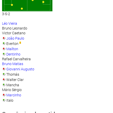
3-5-2
Léo Vieira
Bruno Leonardo
Victor Caetano
João Paulo
Everton
Maílton
Dentinho
Rafael Carvalheira
Bruno Matias
Giovanni Augusto
Thomás
Walter Clar
Mancha
Mário Sérgio
Marcinho
Italo