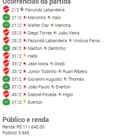
Ocorrências da partida
2'/2
Facundo Labandeira
21'/2
Marcinho
Italo
21'/2
Walter Clar
Mancha
25'/2
Diego Torres
João Vieira
25'/2
Facundo Labandeira
Vinícius Paiva
28'/2
Maílton
Dentinho
31'/2
Halls
33'/2
Jean Mota
Dodô
33'/2
Júnior Todinho
Ruan Ribeiro
37'/2
Giovanni Augusto
Thomás
37'/2
João Paulo
Everton
45'/2
Gabriel Poveda
Higor
51'/2
Everton
Público e renda
Renda: R$ 111.640,00
Público: 5.945