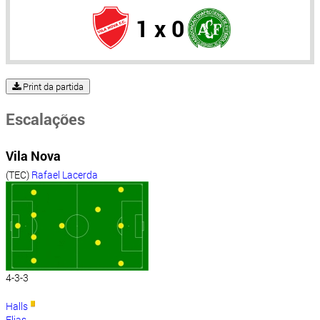
1 x 0
Print da partida
Escalações
Vila Nova
(TEC)
Rafael Lacerda
4-3-3
Halls
Elias