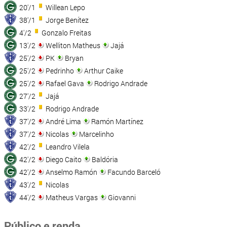
20'/1
Willean Lepo
38'/1
Jorge Benítez
4'/2
Gonzalo Freitas
13'/2
Welliton Matheus
Jajá
25'/2
PK
Bryan
25'/2
Pedrinho
Arthur Caike
25'/2
Rafael Gava
Rodrigo Andrade
27'/2
Jajá
33'/2
Rodrigo Andrade
37'/2
André Lima
Ramón Martínez
37'/2
Nicolas
Marcelinho
42'/2
Leandro Vilela
42'/2
Diego Caito
Baldória
42'/2
Anselmo Ramón
Facundo Barceló
43'/2
Nicolas
44'/2
Matheus Vargas
Giovanni
Público e renda