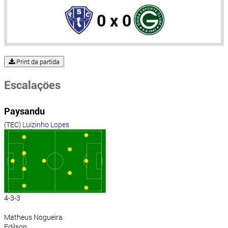
0 x 0
Print da partida
Escalações
Paysandu
(TEC)
Luizinho Lopes
4-3-3
Matheus Nogueira
Edílson