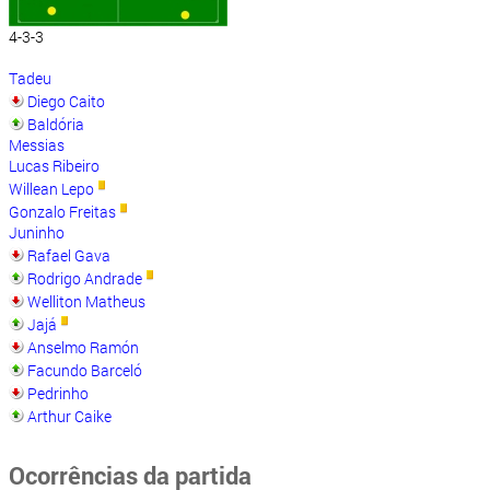
4-3-3
Tadeu
Diego Caito
Baldória
Messias
Lucas Ribeiro
Willean Lepo
Gonzalo Freitas
Juninho
Rafael Gava
Rodrigo Andrade
Welliton Matheus
Jajá
Anselmo Ramón
Facundo Barceló
Pedrinho
Arthur Caike
Ocorrências da partida