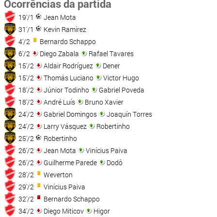
Ocorrências da partida
19'/1
Jean Mota
31'/1
Kevin Ramírez
4'/2
Bernardo Schappo
6'/2
Diego Zabala
Rafael Tavares
15'/2
Aldair Rodríguez
Dener
15'/2
Thomás Luciano
Victor Hugo
18'/2
Júnior Todinho
Gabriel Poveda
18'/2
André Luís
Bruno Xavier
24'/2
Gabriel Domingos
Joaquín Torres
24'/2
Larry Vásquez
Robertinho
25'/2
Robertinho
26'/2
Jean Mota
Vinícius Paiva
26'/2
Guilherme Parede
Dodô
28'/2
Weverton
29'/2
Vinícius Paiva
32'/2
Bernardo Schappo
34'/2
Diego Miticov
Higor