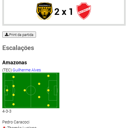
2 x 1
Print da partida
Escalações
Amazonas
(TEC)
Guilherme Alves
4-3-3
Pedro Caracoci
Thomás Luciano