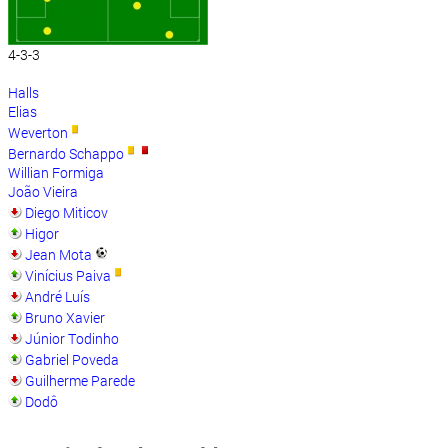
4-3-3
Halls
Elias
Weverton
Bernardo Schappo
Willian Formiga
João Vieira
Diego Miticov
Higor
Jean Mota
Vinícius Paiva
André Luís
Bruno Xavier
Júnior Todinho
Gabriel Poveda
Guilherme Parede
Dodô