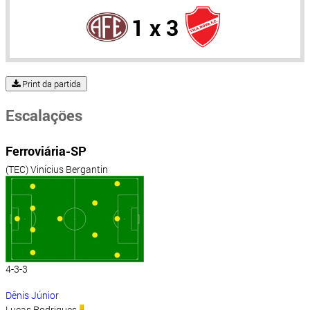
1 x 3
Print da partida
Escalações
Ferroviária-SP
(TEC) Vinícius Bergantin
4-3-3
Dênis Júnior
Lucas Rodrigues