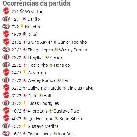
Ocorrências da partida
2'/1
Weverton
12'/1
Carlão
7'/2
Netinho
15'/2
Dodô
21'/2
Bruno Xavier
Júnior Todinho
22'/2
Thiago Lopes
Wesley Pomba
22'/2
Thayllon
Alencar
22'/2
Ricardinho
Ronaldo
24'/2
Weverton
27'/2
Wesley Pomba
Kevin
32'/2
Guilherme Parede
Vinícius Paiva
32'/2
Dodô
Ralf
37'/2
Lucas Rodrigues
40'/2
André Luís
Gustavo Pajé
40'/2
Igor Henrique
Ruan Ribeiro
43'/2
Gustavo Medina
46'/2
Edson Lucas
Igor Bolt