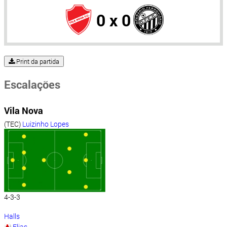
0 x 0
Print da partida
Escalações
Vila Nova
(TEC)
Luizinho Lopes
4-3-3
Halls
Elias