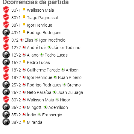
Ocorrências da partida
30'/1
Walisson Maia
30'/1
Tiago Pagnussat
38'/1
Igor Henrique
49'/1
Rodrigo Rodrigues
0'/2
Elias
Igor Inocêncio
12'/2
André Luís
Júnior Todinho
12'/2
Allano
Pedro Lucas
15'/2
Pedro Lucas
18'/2
Guilherme Parede
Arilson
18'/2
Igor Henrique
Ruan Ribeiro
25'/2
Rodrigo Rodrigues
Brenno
25'/2
Neto Paraíba
Juan Zuluaga
30'/2
Walisson Maia
Higor
35'/2
Mingotti
Ademilson
35'/2
Índio
Fransérgio
38'/2
Miranda