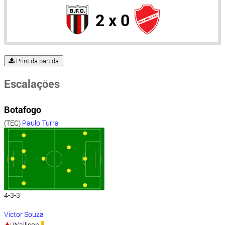
2 x 0
Print da partida
Escalações
Botafogo
(TEC)
Paulo Turra
4-3-3
Victor Souza
Wallison