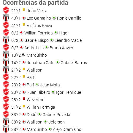
Ocorrências da partida
21'/1
João Vieira
40'/1
Léo Gamalho
Ronie Carrillo
41'/1
Vinícius Paiva
0'/2
Willian Formiga
Higor
0'/2
Gabriel Bispo
Leandro Maciel
0'/2
André Luís
Bruno Xavier
13'/2
Marquinho
14'/2
Jonathan Cafu
Gabriel Barros
21'/2
Wallison
22'/2
Ralf
23'/2
Ralf
Jean Mota
23'/2
Ruan Ribeiro
Igor Henrique
28'/2
Weverton
31'/2
Willian Formiga
33'/2
Dodô
Gabriel Poveda
38'/2
Wallison
Jeferson
38'/2
Marquinho
Alejo Dramisino