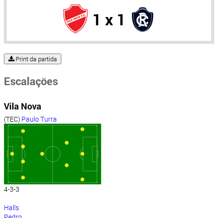
1 x 1
Print da partida
Escalações
Vila Nova
(TEC)
Paulo Turra
4-3-3
Halls
Pedro