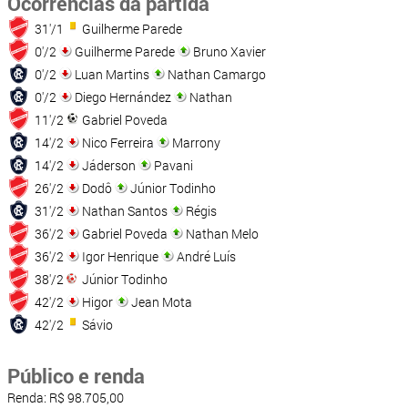
Ocorrências da partida
31'/1
Guilherme Parede
0'/2
Guilherme Parede
Bruno Xavier
0'/2
Luan Martins
Nathan Camargo
0'/2
Diego Hernández
Nathan
11'/2
Gabriel Poveda
14'/2
Nico Ferreira
Marrony
14'/2
Jáderson
Pavani
26'/2
Dodô
Júnior Todinho
31'/2
Nathan Santos
Régis
36'/2
Gabriel Poveda
Nathan Melo
36'/2
Igor Henrique
André Luís
38'/2
Júnior Todinho
42'/2
Higor
Jean Mota
42'/2
Sávio
Público e renda
Renda: R$ 98.705,00