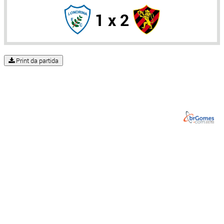
1 x 2
Print da partida