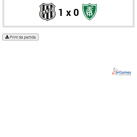
1 x 0
Print da partida