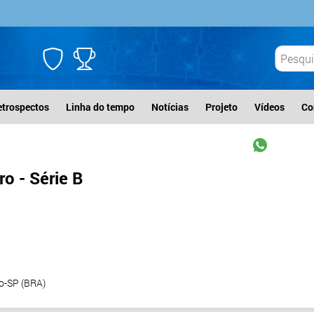
etrospectos
Linha do tempo
Notícias
Projeto
Vídeos
Co
o - Série B
o-SP (BRA)