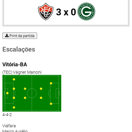
3 x 0
Print da partida
Escalações
Vitória-BA
(TEC) Vágner Mancini
4-4-2
Viáfara
Marco Aurélio