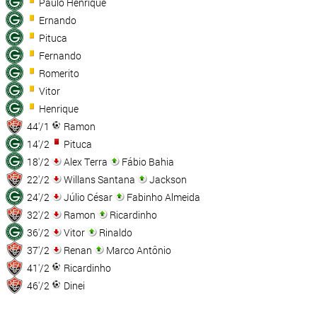
Paulo Henrique
Ernando
Pituca
Fernando
Romerito
Vitor
Henrique
44'/1
Ramon
14'/2
Pituca
18'/2
Alex Terra
Fábio Bahia
22'/2
Willans Santana
Jackson
24'/2
Júlio César
Fabinho Almeida
32'/2
Ramon
Ricardinho
36'/2
Vitor
Rinaldo
37'/2
Renan
Marco Antônio
41'/2
Ricardinho
46'/2
Dinei