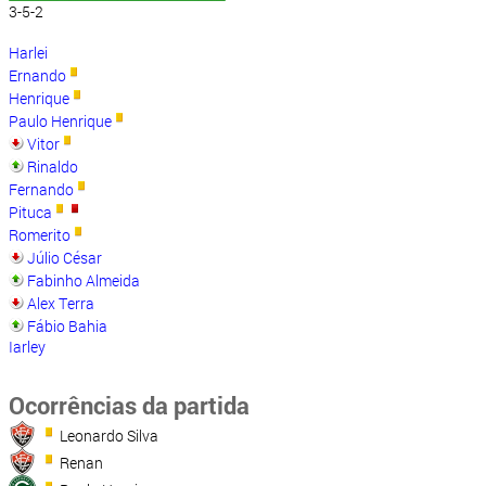
3-5-2
Harlei
Ernando
Henrique
Paulo Henrique
Vitor
Rinaldo
Fernando
Pituca
Romerito
Júlio César
Fabinho Almeida
Alex Terra
Fábio Bahia
Iarley
Ocorrências da partida
Leonardo Silva
Renan