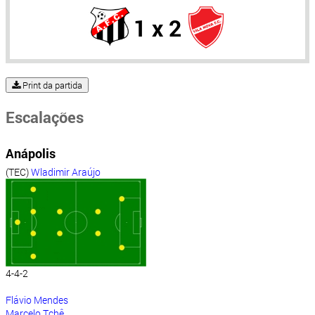
1 x 2
Print da partida
Escalações
Anápolis
(TEC)
Wladimir Araújo
4-4-2
Flávio Mendes
Marcelo Tchê