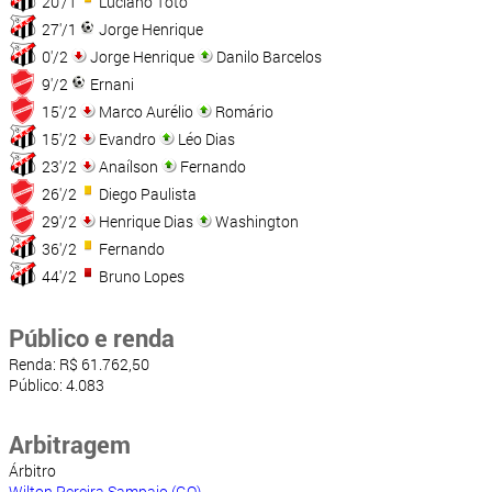
20'/1
Luciano Totó
27'/1
Jorge Henrique
0'/2
Jorge Henrique
Danilo Barcelos
9'/2
Ernani
15'/2
Marco Aurélio
Romário
15'/2
Evandro
Léo Dias
23'/2
Anaílson
Fernando
26'/2
Diego Paulista
29'/2
Henrique Dias
Washington
36'/2
Fernando
44'/2
Bruno Lopes
Público e renda
Renda: R$ 61.762,50
Público: 4.083
Arbitragem
Árbitro
Wilton Pereira Sampaio (GO)