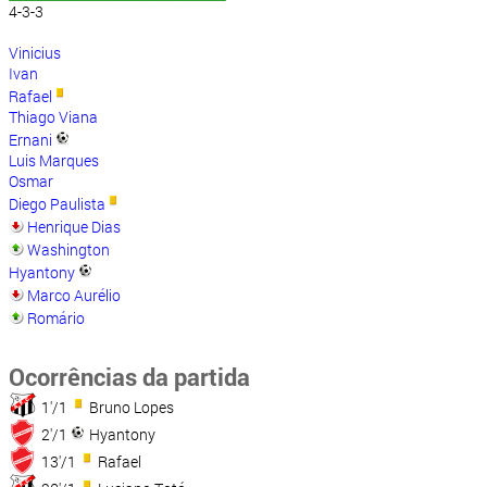
4-3-3
Vinicius
Ivan
Rafael
Thiago Viana
Ernani
Luis Marques
Osmar
Diego Paulista
Henrique Dias
Washington
Hyantony
Marco Aurélio
Romário
Ocorrências da partida
1'/1
Bruno Lopes
2'/1
Hyantony
13'/1
Rafael