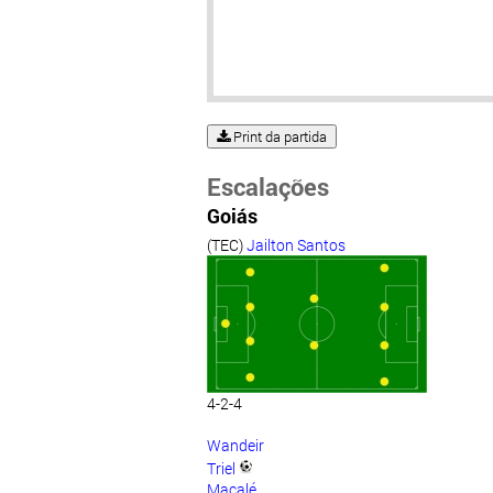
Print da partida
Escalações
Goiás
(TEC)
Jailton Santos
4-2-4
Wandeir
Triel
Macalé