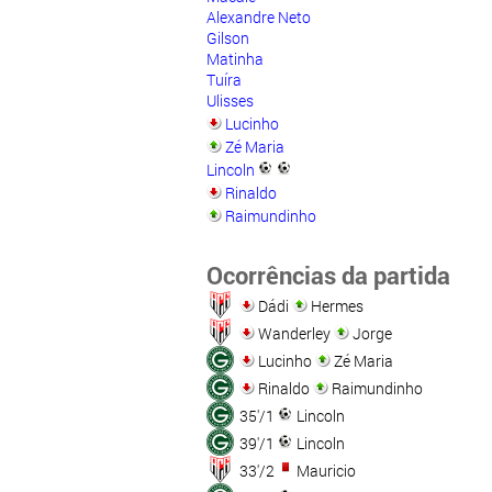
Alexandre Neto
Gilson
Matinha
Tuíra
Ulisses
Lucinho
Zé Maria
Lincoln
Rinaldo
Raimundinho
Ocorrências da partida
Dádi
Hermes
Wanderley
Jorge
Lucinho
Zé Maria
Rinaldo
Raimundinho
35'/1
Lincoln
39'/1
Lincoln
33'/2
Mauricio