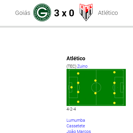
3 x 0
Goiás
Atlético
Atlético
(TEC)
Zuino
4-2-4
Lumumba
Cassetete
João Marcos