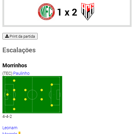
1 x 2
Print da partida
Escalações
Morrinhos
(TEC)
Paulinho
4-4-2
Leonam
Marcelo