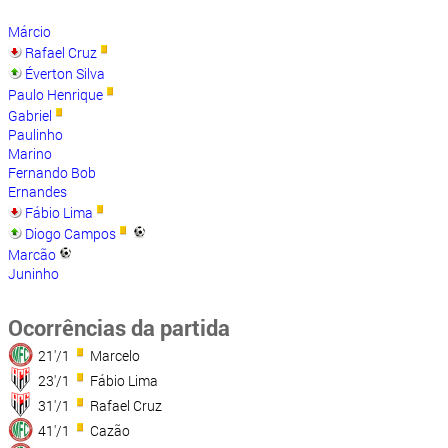
Márcio
Rafael Cruz
Éverton Silva
Paulo Henrique
Gabriel
Paulinho
Marino
Fernando Bob
Ernandes
Fábio Lima
Diogo Campos
Marcão
Juninho
Ocorrências da partida
21'/1
Marcelo
23'/1
Fábio Lima
31'/1
Rafael Cruz
41'/1
Cazão