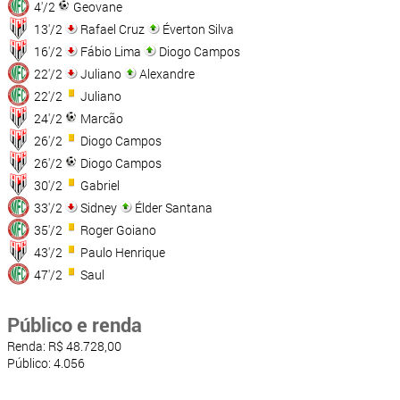
4'/2
Geovane
13'/2
Rafael Cruz
Éverton Silva
16'/2
Fábio Lima
Diogo Campos
22'/2
Juliano
Alexandre
22'/2
Juliano
24'/2
Marcão
26'/2
Diogo Campos
26'/2
Diogo Campos
30'/2
Gabriel
33'/2
Sidney
Élder Santana
35'/2
Roger Goiano
43'/2
Paulo Henrique
47'/2
Saul
Público e renda
Renda: R$ 48.728,00
Público: 4.056