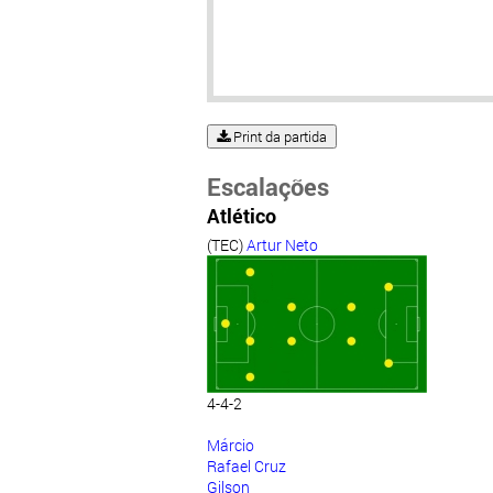
Print da partida
Escalações
Atlético
(TEC)
Artur Neto
4-4-2
Márcio
Rafael Cruz
Gilson