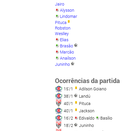
Jairo
Alysson
Lindomar
Pituca
Robston
Weslley
Elias
Brasão
Marcão
Anaílson
Juninho
Ocorrências da partida
15'/1
Adilson Goiano
38'/1
Landú
40'/1
Pituca
40'/1
Jackson
16'/2
Edivaldo
Basílio
18'/2
Juninho