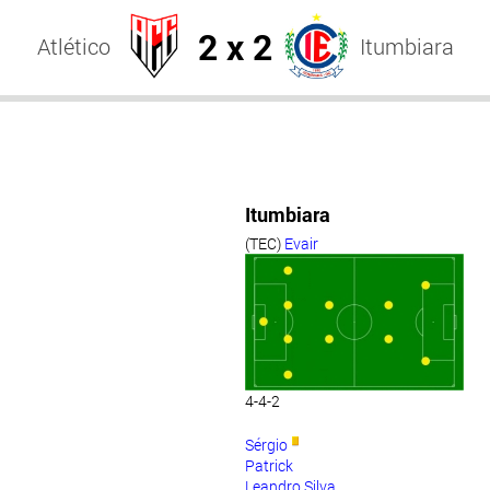
2 x 2
Atlético
Itumbiara
Itumbiara
(TEC)
Evair
4-4-2
Sérgio
Patrick
Leandro Silva