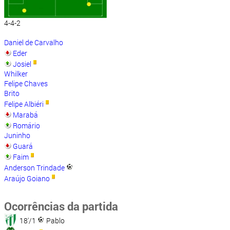
4-4-2
Daniel de Carvalho
Eder
Josiel
Whilker
Felipe Chaves
Brito
Felipe Albiéri
Marabá
Romário
Juninho
Guará
Faim
Anderson Trindade
Araújo Goiano
Ocorrências da partida
18'/1
Pablo