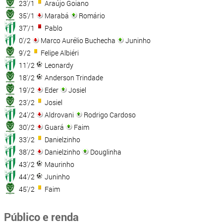
23'/1
Araújo Goiano
35'/1
Marabá
Romário
37'/1
Pablo
0'/2
Marco Aurélio Buchecha
Juninho
9'/2
Felipe Albiéri
11'/2
Leonardy
18'/2
Anderson Trindade
19'/2
Eder
Josiel
23'/2
Josiel
24'/2
Aldrovani
Rodrigo Cardoso
30'/2
Guará
Faim
33'/2
Danielzinho
38'/2
Danielzinho
Douglinha
43'/2
Maurinho
44'/2
Juninho
45'/2
Faim
Público e renda