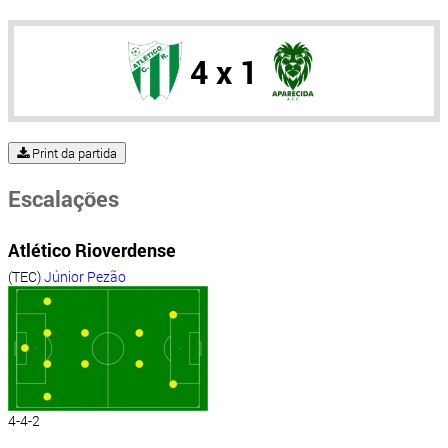
4 x 1
Print da partida
Escalações
Atlético Rioverdense
(TEC)
Júnior Pezão
4-4-2