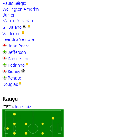
Paulo Sérgio
Wellington Amorim
Junior
Márcio Abrahão
Gil Baiano
Valdemar
Leandro Ventura
João Pedro
Jefferson
Danielzinho
Pedrinho
Sidney
Renato
Douglas
Itauçu
(TEC)
José Luiz