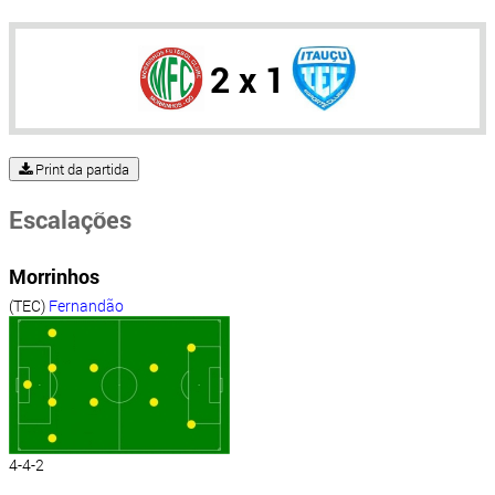
2 x 1
Print da partida
Escalações
Morrinhos
(TEC)
Fernandão
4-4-2