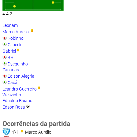
4-4-2
Leonam
Marco Aurélio
Robinho
Gilberto
Gabriel
BH
Dyeguinho
Zacarias
Edison Alegria
Cacá
Leandro Guerreiro
Weszinho
Ednaldo Baiano
Edson Rosa
Ocorrências da partida
4'/1
Marco Aurélio