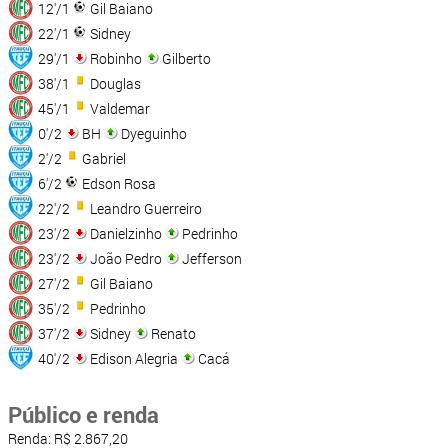
12'/1
Gil Baiano
22'/1
Sidney
29'/1
Robinho
Gilberto
38'/1
Douglas
45'/1
Valdemar
0'/2
BH
Dyeguinho
2'/2
Gabriel
6'/2
Edson Rosa
22'/2
Leandro Guerreiro
23'/2
Danielzinho
Pedrinho
23'/2
João Pedro
Jefferson
27'/2
Gil Baiano
35'/2
Pedrinho
37'/2
Sidney
Renato
40'/2
Edison Alegria
Cacá
Público e renda
Renda: R$ 2.867,20