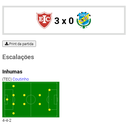
3 x 0
Print da partida
Escalações
Inhumas
(TEC)
Coutinho
4-4-2