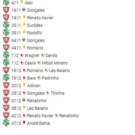
4'/1
Isac
16'/1
Gonçales
19'/1
Renato Xavier
25'/1
Euclides
39'/1
Rodolfo
44'/1
Gonçales
44'/1
Romário
1'/2
Wagner
Danilo
1'/2
Ceará
Hilton Mineiro
16'/2
Romário
Léo Baiano
16'/2
Bare
Pedrinho
20'/2
Adinan
28'/2
Gonçales
Tininha
31'/2
Renatinho
38'/2
Léo Baiano
42'/2
Renato Xavier
Renatinho
47'/2
André Bahia