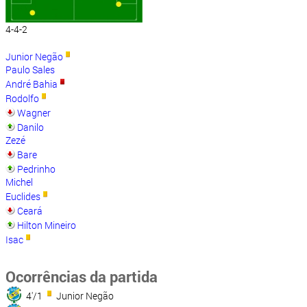
4-4-2
Junior Negão
Paulo Sales
André Bahia
Rodolfo
Wagner
Danilo
Zezé
Bare
Pedrinho
Michel
Euclides
Ceará
Hilton Mineiro
Isac
Ocorrências da partida
4'/1
Junior Negão