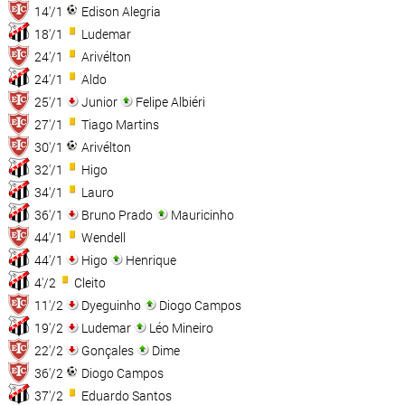
14'/1
Edison Alegria
18'/1
Ludemar
24'/1
Arivélton
24'/1
Aldo
25'/1
Junior
Felipe Albiéri
27'/1
Tiago Martins
30'/1
Arivélton
32'/1
Higo
34'/1
Lauro
36'/1
Bruno Prado
Mauricinho
44'/1
Wendell
44'/1
Higo
Henrique
4'/2
Cleito
11'/2
Dyeguinho
Diogo Campos
19'/2
Ludemar
Léo Mineiro
22'/2
Gonçales
Dime
36'/2
Diogo Campos
37'/2
Eduardo Santos