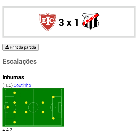
3 x 1
Print da partida
Escalações
Inhumas
(TEC)
Coutinho
4-4-2