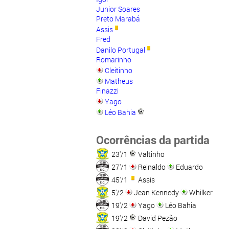
Junior Soares
Preto Marabá
Assis
Fred
Danilo Portugal
Romarinho
Cleitinho
Matheus
Finazzi
Yago
Léo Bahia
Ocorrências da partida
23'/1
Valtinho
27'/1
Reinaldo
Eduardo
45'/1
Assis
5'/2
Jean Kennedy
Whilker
19'/2
Yago
Léo Bahia
19'/2
David Pezão