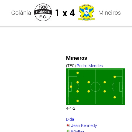
1 x 4
Goiânia
Mineiros
Mineiros
(TEC)
Pedro Mendes
4-4-2
Dida
Jean Kennedy
Whilker