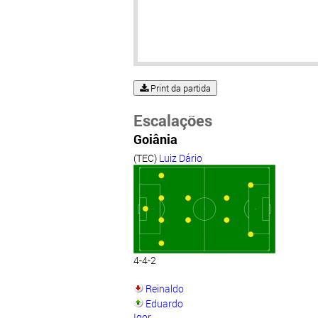
Print da partida
Escalações
Goiânia
(TEC)
Luiz Dário
4-4-2
Reinaldo
Eduardo
Igor