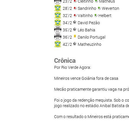
23'/2
Cleitinho
Matheus
28'/2
Sandrinho
Weverton
32'/2
Valtinho
Helbert
34'/2
David Pezão
35'/2
Léo Bahia
36'/2
Danilo Portugal
42'/2
Matheuzinho
Crônica
Por Rio Verde Agora:
Mineiros vence Goiânia fora de casa
Mecão praticamente garantiu vaga na pró
Foi o jogo da redenção mequista. Sob o c
jogo realizado no estádio Anibal Batista d
Com o resultado o Mineiros está praticame