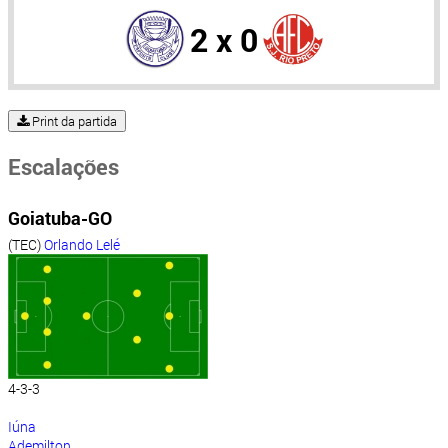
2 x 0
Print da partida
Escalações
Goiatuba-GO
(TEC)
Orlando Lelé
4-3-3
Iúna
Ademilton