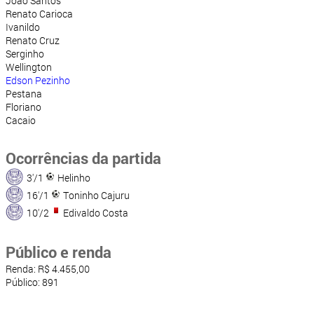
João Santos
Renato Carioca
Ivanildo
Renato Cruz
Serginho
Wellington
Edson Pezinho
Pestana
Floriano
Cacaio
Ocorrências da partida
3'/1
Helinho
16'/1
Toninho Cajuru
10'/2
Edivaldo Costa
Público e renda
Renda: R$ 4.455,00
Público: 891