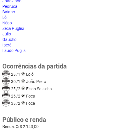
Joãozinho
Pedruca
Baiano
Ló
Nêgo
Zeca Puglisi
Júlio
Gaúcho
Iberê
Laudo Puglisi
Ocorrências da partida
25'/1
Loló
30'/1
João Preto
25'/2
Elson Salsicha
26'/2
Foca
35'/2
Foca
Público e renda
Renda: Cr$ 2.143,00