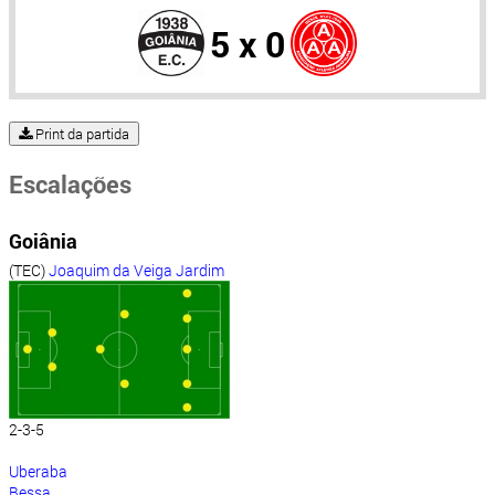
5 x 0
Print da partida
Escalações
Goiânia
(TEC)
Joaquim da Veiga Jardim
2-3-5
Uberaba
Bessa