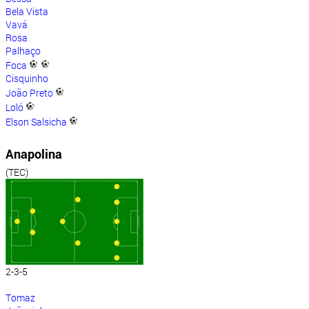
Bela Vista
Vavá
Rosa
Palhaço
Foca
Cisquinho
João Preto
Loló
Elson Salsicha
Anapolina
(TEC)
2-3-5
Tomaz