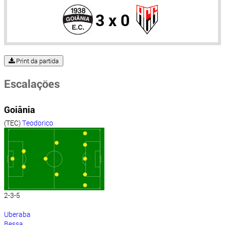
3 x 0
Print da partida
Escalações
Goiânia
(TEC)
Teodorico
2-3-5
Uberaba
Bessa