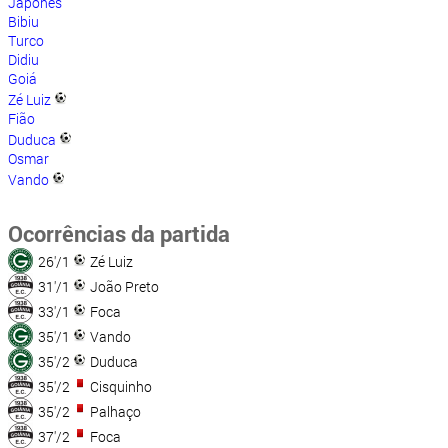
Japonês
Bibiu
Turco
Didiu
Goiá
Zé Luiz
Fião
Duduca
Osmar
Vando
Ocorrências da partida
26'/1
Zé Luiz
31'/1
João Preto
33'/1
Foca
35'/1
Vando
35'/2
Duduca
35'/2
Cisquinho
35'/2
Palhaço
37'/2
Foca