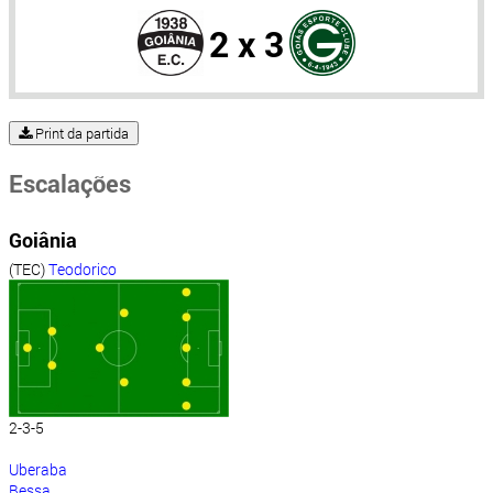
2 x 3
Print da partida
Escalações
Goiânia
(TEC)
Teodorico
2-3-5
Uberaba
Bessa