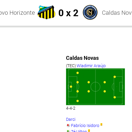
0 x 2
ovo Horizonte
Caldas Nov
Caldas Novas
(TEC)
Wladimir Araújo
4-4-2
Darci
Fabrício Isidoro
Zé Uilton