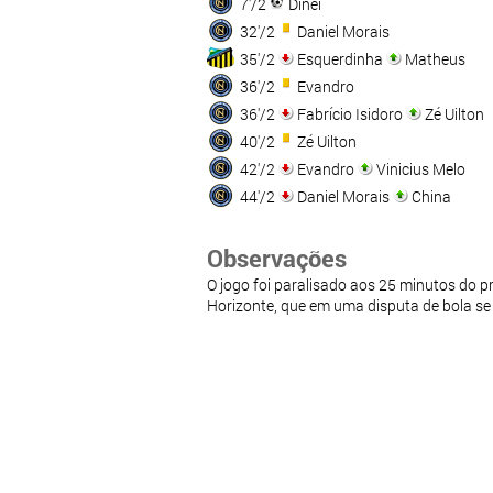
7'/2
Dinei
32'/2
Daniel Morais
35'/2
Esquerdinha
Matheus
36'/2
Evandro
36'/2
Fabrício Isidoro
Zé Uilton
40'/2
Zé Uilton
42'/2
Evandro
Vinicius Melo
44'/2
Daniel Morais
China
Observações
O jogo foi paralisado aos 25 minutos do p
Horizonte, que em uma disputa de bola se