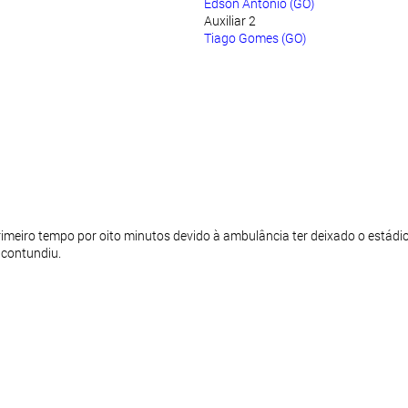
Edson Antônio (GO)
Auxiliar 2
Tiago Gomes (GO)
rimeiro tempo por oito minutos devido à ambulância ter deixado o estádio
 contundiu.