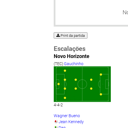
N
Print da partida
Escalações
Novo Horizonte
(TEC)
Gauchinho
4-4-2
Wagner Bueno
Jean Kennedy
Dan