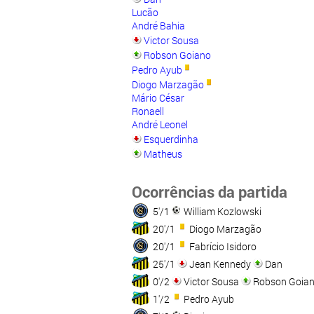
Lucão
André Bahia
Victor Sousa
Robson Goiano
Pedro Ayub
Diogo Marzagão
Mário César
Ronaell
André Leonel
Esquerdinha
Matheus
Ocorrências da partida
5'/1
William Kozlowski
20'/1
Diogo Marzagão
20'/1
Fabrício Isidoro
25'/1
Jean Kennedy
Dan
0'/2
Victor Sousa
Robson Goia
1'/2
Pedro Ayub