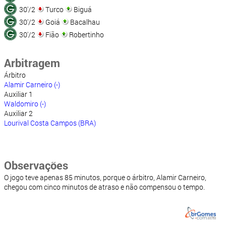
30'/2
Turco
Biguá
30'/2
Goiá
Bacalhau
30'/2
Fião
Robertinho
Arbitragem
Árbitro
Alamir Carneiro (-)
Auxiliar 1
Waldomiro (-)
Auxiliar 2
Lourival Costa Campos (BRA)
Observações
O jogo teve apenas 85 minutos, porque o árbitro, Alamir Carneiro,
chegou com cinco minutos de atraso e não compensou o tempo.