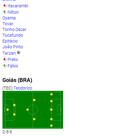
Itacarambi
Nilton
Oyama
Tovar
Tonho Oscar
Tocafundo
Epitácio
João Pinto
Tarzan
Preto
Fábio
Goiás (BRA)
(TEC)
Teodorico
2-3-5