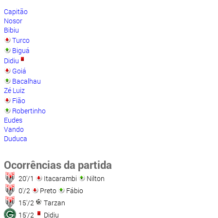
Capitão
Nosor
Bibiu
Turco
Biguá
Didiu
Goiá
Bacalhau
Zé Luiz
Fião
Robertinho
Eudes
Vando
Duduca
Ocorrências da partida
20'/1
Itacarambi
Nilton
0'/2
Preto
Fábio
15'/2
Tarzan
15'/2
Didiu