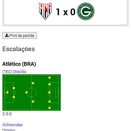
1 x 0
Print da partida
Escalações
Atlético (BRA)
(TEC)
Otacílio
2-3-5
Wilmondes
Ditinho