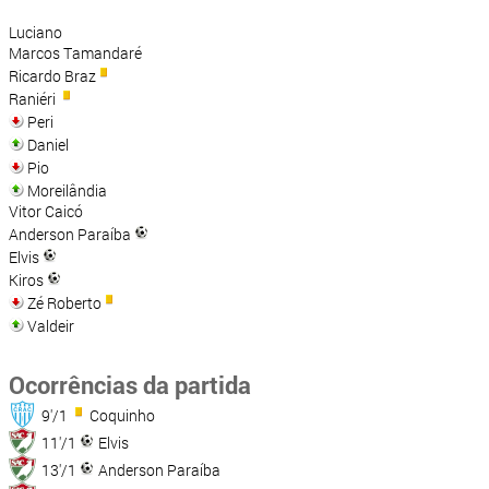
Luciano
Marcos Tamandaré
Ricardo Braz
Raniéri
Peri
Daniel
Pio
Moreilândia
Vitor Caicó
Anderson Paraíba
Elvis
Kiros
Zé Roberto
Valdeir
Ocorrências da partida
9'/1
Coquinho
11'/1
Elvis
13'/1
Anderson Paraíba