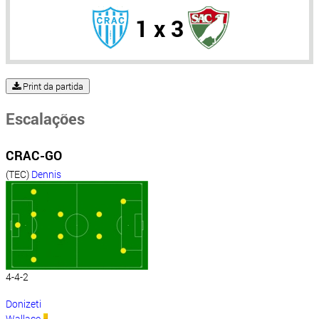
1 x 3
Print da partida
Escalações
CRAC-GO
(TEC)
Dennis
4-4-2
Donizeti
Wallace