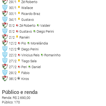
29'/1
Zé Roberto
30'/1
Wallace
33'/1
Ricardo Braz
34'/1
Gustavo
0'/2
Zé Roberto
Valdeir
0'/2
Gustavo
Diego Perini
2'/2
Raniéri
12'/2
Pio
Moreilândia
12'/2
Diego Perini
22'/2
Vinicius Reis
Romarinho
27'/2
Tiago Sala
27'/2
Peri
Daniel
29'/2
Fábio
38'/2
Kiros
Público e renda
Renda: R$ 2.690,00
Público: 170