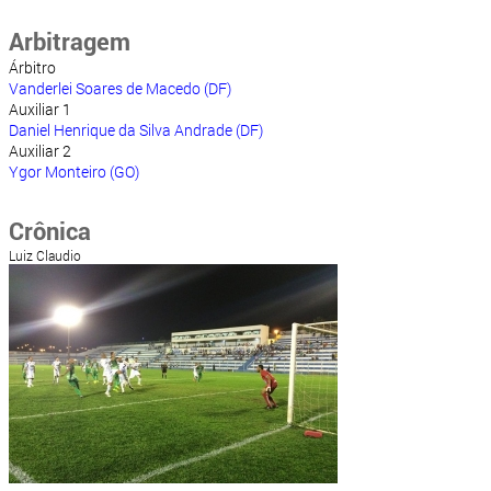
Arbitragem
Árbitro
Vanderlei Soares de Macedo (DF)
Auxiliar 1
Daniel Henrique da Silva Andrade (DF)
Auxiliar 2
Ygor Monteiro (GO)
Crônica
Luiz Claudio