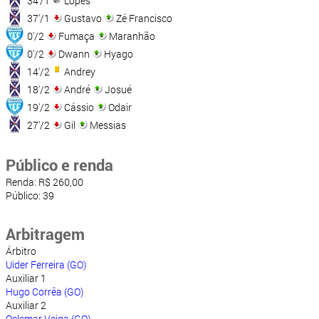
34'/1
Lopes
37'/1
Gustavo
Zé Francisco
0'/2
Fumaça
Maranhão
0'/2
Dwann
Hyago
14'/2
Andrey
18'/2
André
Josué
19'/2
Cássio
Odair
27'/2
Gil
Messias
Público e renda
Renda: R$ 260,00
Público: 39
Arbitragem
Árbitro
Uider Ferreira (GO)
Auxiliar 1
Hugo Corrêa (GO)
Auxiliar 2
Oclemar Veiga (GO)