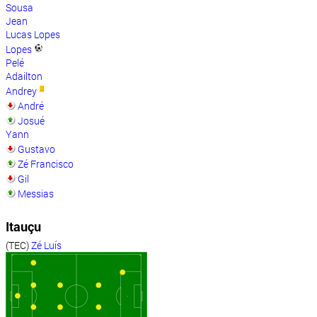
Sousa
Jean
Lucas Lopes
Lopes
Pelé
Adailton
Andrey
André
Josué
Yann
Gustavo
Zé Francisco
Gil
Messias
Itauçu
(TEC)
Zé Luís