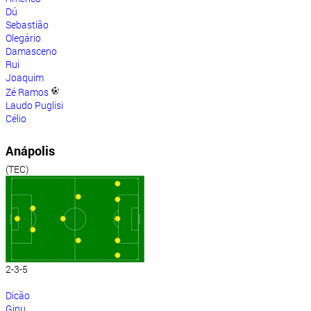
Dú
Sebastião
Olegário
Damasceno
Rui
Joaquim
Zé Ramos
Laudo Puglisi
Célio
Anápolis
(TEC)
2-3-5
Dicão
Ginu