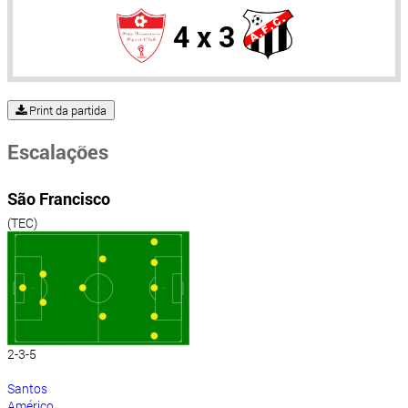
4 x 3
Print da partida
Escalações
São Francisco
(TEC)
2-3-5
Santos
Américo