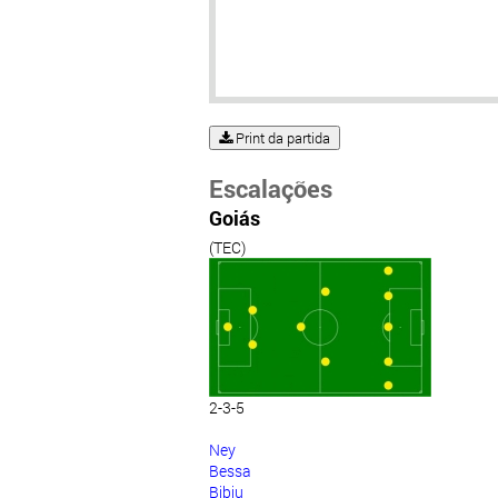
Print da partida
Escalações
Goiás
(TEC)
2-3-5
Ney
Bessa
Bibiu