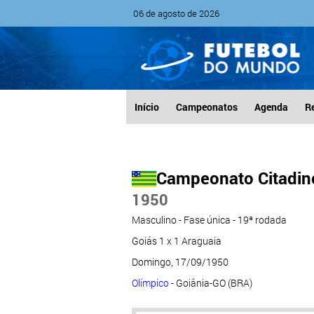
06 de agosto de 2026
Início
Campeonatos
Agenda
R
Campeonato Citadino
1950
Masculino - Fase única - 19ª rodada
Goiás 1 x 1 Araguaia
Domingo, 17/09/1950
Olímpico
- Goiânia-GO (BRA)