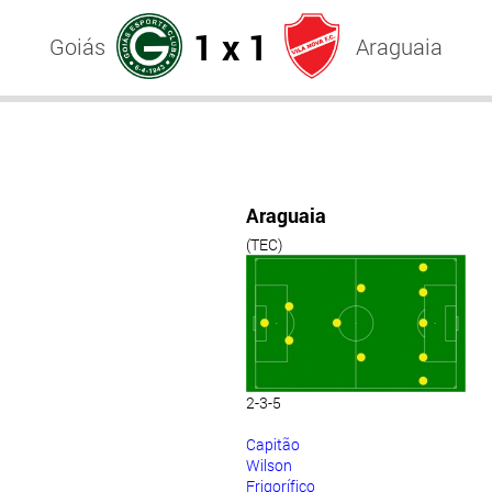
1 x 1
Goiás
Araguaia
Araguaia
(TEC)
2-3-5
Capitão
Wilson
Frigorífico