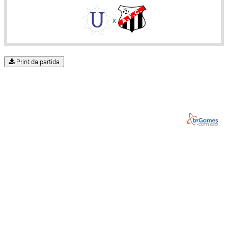
x
Print da partida