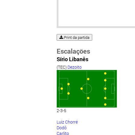
Print da partida
Escalações
Sírio Libanês
(TEC)
Dezoito
2-3-5
Luiz Chorré
Dodô
Carlito