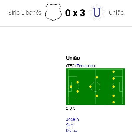
0 x 3
Sírio Libanês
União
União
(TEC)
Teodorico
2-3-5
Jocelin
Saci
Divino