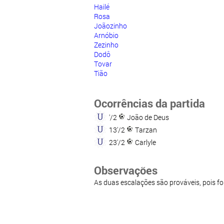
Hailé
Rosa
Joãozinho
Arnóbio
Zezinho
Dodô
Tovar
Tião
Ocorrências da partida
'/2
João de Deus
13'/2
Tarzan
23'/2
Carlyle
Observações
As duas escalações são prováveis, pois f