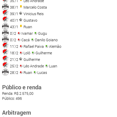
35'/1
Léo Andrade
38'/1
Marcelo Costa
39'/1
Vinicius Reis
40'/1
Gustavo
43'/1
Ruan
0'/2
Ivamar
Gugu
0'/2
Cacá
Danilo Goiano
11'/2
Rafael Paiva
Alemão
18'/2
Lolô
Guilherme
21'/2
Guilherme
25'/2
Léo Andrade
Luan
28'/2
Ruan
Lucas
Público e renda
Renda: R$ 2.575,00
Público: 496
Arbitragem