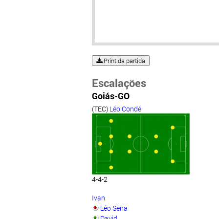
Print da partida
Escalações
Goiás-GO
(TEC)
Léo Condé
4-4-2
Ivan
Léo Sena
David