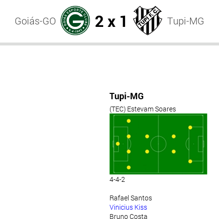
2 x 1
Goiás-GO
Tupi-MG
Tupi-MG
(TEC) Estevam Soares
4-4-2
Rafael Santos
Vinicius Kiss
Bruno Costa