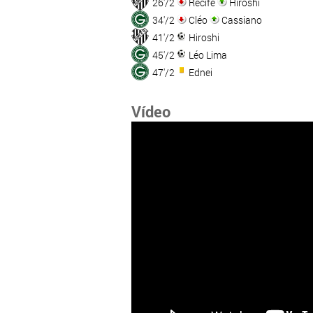
26'/2
Recife
Hiroshi
34'/2
Cléo
Cassiano
41'/2
Hiroshi
45'/2
Léo Lima
47'/2
Ednei
Vídeo