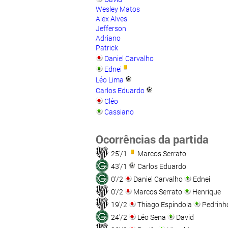
Wesley Matos
Alex Alves
Jefferson
Adriano
Patrick
Daniel Carvalho
Ednei
Léo Lima
Carlos Eduardo
Cléo
Cassiano
Ocorrências da partida
25'/1
Marcos Serrato
43'/1
Carlos Eduardo
0'/2
Daniel Carvalho
Ednei
0'/2
Marcos Serrato
Henrique
19'/2
Thiago Espíndola
Pedrinh
24'/2
Léo Sena
David